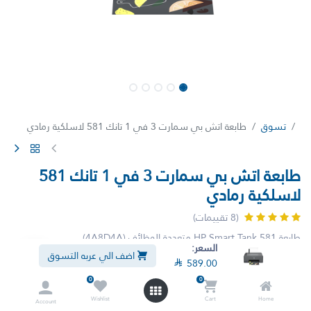
تسوق
طابعة اتش بي سمارت 3 في 1 تانك 581 لاسلكية رمادي
طابعة اتش بي سمارت 3 في 1 تانك 581
لاسلكية رمادي
(8 تقييمات)
طابعة HP Smart Tank 581 متعددة الوظائف (4A8D4A)
السعر:
استمتع بالاعتمادية اليومية مع طابعة HP Smart Tank 581 متعددة
اضف الي عربه التسوق

589.00
الوظائف، التي تقدم الجودة المعروفة من HP مع توفير غير متوقع في
التكاليف¹.
0
0
الوظائف: طباعة، نسخ، مسح ضوئي
Wishlist
Cart
Home
Account
سرعة الطباعة: حتى 12 صفحة في الدقيقة (بالأسود) و5 صفحات في