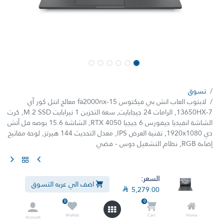
تسوق
لابتوب العاب اتش بي فيكتوس 15-fa2000nx معالج انتل كور آي
13650HX-7, الرامات 24 جيجابايت, سعة التخزين 1 تيرابايت M.2 SSD, كرت
الشاشة انفيديا جيفورس 6 جيجيا RTX 4050, الشاشة 15.6 بوصه فل أتش
دي 1920x1080, تقنية العرض IPS, معدل التحديث 144 هيرتز, لوحة مفاتيح
إضاءة RGB, نظام التشغيل دوس - فضي
وصل حديثاً
السعر:
اضف الي عربه التسوق
لابتوب العاب اتش بي فيكتوس 15-

5,279.00
fa2000nx معالج انتل كور آي 13650HX-7,
0
0
الرامات 24 جيجابايت, سعة التخزين 1 تيرابايت
Wishlist
Cart
Home
Account