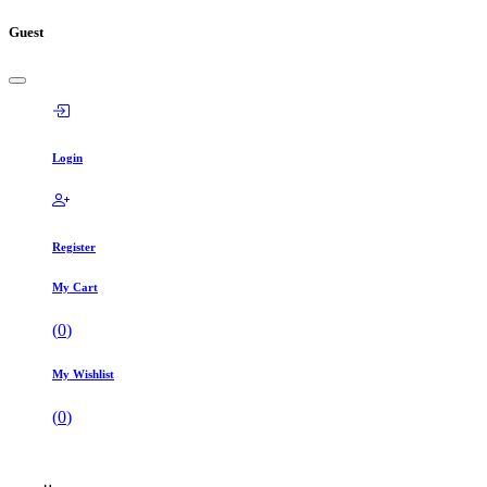
Guest
Login
Register
My Cart
(
0
)
My Wishlist
(
0
)