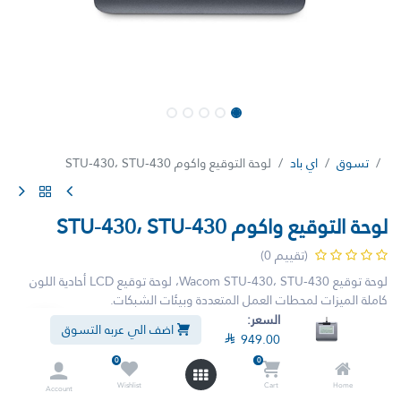
تسوق
اي باد
لوحة التوقيع واكوم STU-430، STU-430
لوحة التوقيع واكوم STU-430، STU-430
(تقييم 0)
لوحة توقيع Wacom STU-430، STU-430، لوحة توقيع LCD أحادية اللون
كاملة الميزات لمحطات العمل المتعددة وبيئات الشبكات.
السعر:
اضف الي عربه التسوق

1,199.00

949.00
شامل الضريبة

949.00
0
0
Wishlist
Cart
Home
Account