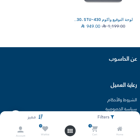
لوحة التوقيع واكوم STU-430، STU-430

949.00

1,199.00
عن الحاسوب
رعاية العميل
الشروط والأحكام
سياسة الخصوصية
Filters
مميز
فروعنا
مقالات
0
0
Wishlist
Cart
Home
Account