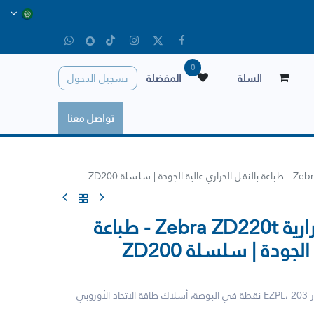
0
السلة
المفضلة
تسجيل الدخول
تواصل معنا
طابعة البطاقات الحرارية Zebra ZD220t - طباعة
لجودة | سلسلة ZD200
طابعة نقل حراري (74M) ZD220؛ معيار EZPL، 203 نقطة في البوصة، أسلاك طاقة الاتحاد الأوروبي