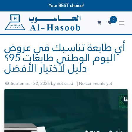
Your BEST choice!
0
أي طابعة تناسبك في عروض
اليوم الوطني طابعات 95؟
دليل لاختيار الأفضل
September 22, 2025
by
not used
| No comments yet