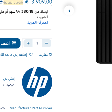
0

3,909.00
شامل الضريبة
اضف إل
إضافة إلى قائمة الأ
مقارنة
إتش بي
✔️✔️استمتع
A2N
Manufacturer Part Number :