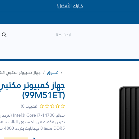
خيارك الأفضل!
المتجر
الأكثر مبيعاً
وصل حديثاً
تسوق
جهاز كمبيوتر مكتبي اتش بيwer 800 G9 (99M51ET
(99M51ET)
(تقييم 0)
DDR5 سعة 8 جيجابايت بتردد 4800 ميجاهرتز ووحدة تخزين SSD سعة 512 جيجابايت