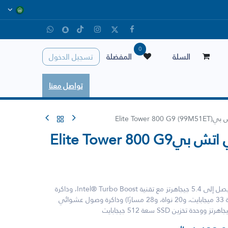
0
السلة
المفضلة
تسجيل الدخول
تواصل معنا
Elite To)
جهاز كمبيوتر مكتبي اتش بيElite Tower 800 G9
معالج Intel® Core i7-14700 (بتردد يصل إلى 5.4 جيجاهرتز مع تقنية Intel® Turbo Boost، وذاكرة
تخزين مؤقتة من المستوى الثالث سعة 33 ميجابايت، و20 نواة، و28 مسارًا) وذاكرة وصول عشوائي