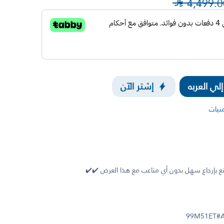

4,499.0
ي العربه
إشتر الآن
منيات
 بإرجاع سهل بدون أي متاعب مع هذا العرض ✔️✔️
99M51ET#