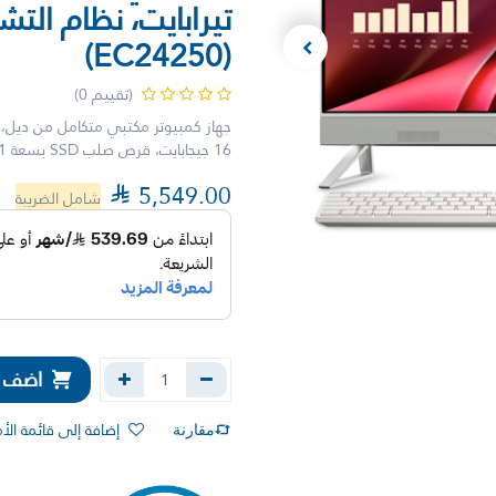
(EC24250)
(تقييم 0)
16 جيجابايت، قرص صلب SSD بسعة 1 تيرابايت، نظام التشغيل Windows 11 Pro (EC24250)

5,549.00
شامل الضريبة
اضف إل
إضافة إلى قائمة الأ
مقارنة