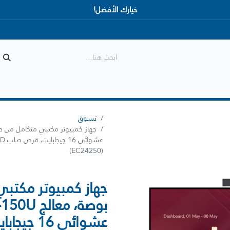
خيارك الأفضل!
المتجر
الأكثر مبيعاً
وصل حديثاً
تسوق
(EC24250)