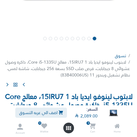
تسوق
لابتوب لينوفو ايديا باد 1 15IRU7، معالج Core i5-1335U، ذاكرة وصول
عشوائي 8 جيجابايت، قرص صلب SSD بسعة 256 جيجابايت، شاشة لمس،
نظام تشغيل ويندوز 11 (83B40006US)
لابتوب لينوفو ايديا باد 1 15IRU7، معالج Core
i5-1335U، ذاكرة وصول عشوائي 8 جيجابايت،
السعر:
قرص صلب SSD بسعة 256 جيجابايت، شاشة
اضف الي عربه التسوق

2,089.00
لمس، نظام تشغيل ويندوز 11
0
0
(83B40006US)
Wishlist
Cart
Home
Account