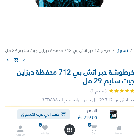
تسوق
خرطوشة حبر اتش بي 712 محفظة ديزاين جيت سليم 29 مل
خرطوشة حبر اتش بي 712 محفظة ديزاين
جيت سليم 29 مل
(تقييم 1)
حبر اتش بي 712 29 مل فاخر ديزاينجيت إنك 3ED68A
السعر:
لم يعد هذا المنتج متوفراً.
اضف الي عربه التسوق

219.00
0
0
Wishlist
Cart
Home
Account