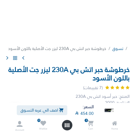
تسوق
خرطوشة حبر اتش بي 230A ليزر جت الأصلية باللون الأسود
خرطوشة حبر اتش بي 230A ليزر جت الأصلية
باللون الأسود
(7 تقييمات)
المنتج: حبر أسود اتش بي 230A
الإنتاجية: 2000
السعر:
سعة الخراطيش: الخراطيش ذات السعة القياسية
اضف الي عربه التسوق

454.00
إنتاجية الصفحات (بالأبيض والأسود): حتى 2000 صفحة
التقنية: ليزر
0
0
نوع الإمداد: خراطيش
Wishlist
Cart
Home
Account