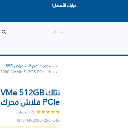
خيارك الأفضل!
المتجر
الأكثر مبيعاً
وصل حديثاً
تسوق
محركات أقراص SSD
نتاك SSD NV2000 M2 2280 NVMe 512GB PCIe فلاش محرك الحالة الصلبة
نتاك e 512GB
PCIe فلاش محرك الحالة الصلبة
(7 تقييمات)
NT01NV2000–256–E4X