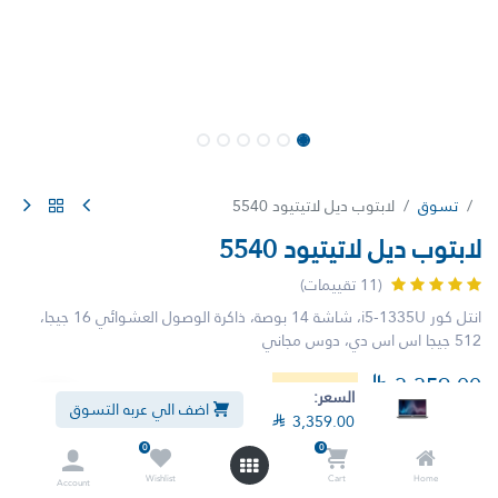
تسوق
لابتوب ديل لاتيتيود 5540
لابتوب ديل لاتيتيود 5540
(11 تقييمات)
انتل كور i5-1335U، شاشة 14 بوصة، ذاكرة الوصول العشوائي 16 جيجا،
512 جيجا اس اس دي، دوس مجاني

3,359.00
شامل الضريبة
السعر:
اضف الي عربه التسوق

3,359.00
0
0
Wishlist
Cart
Home
Account