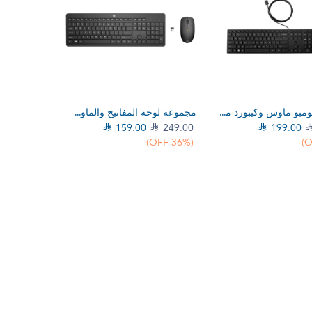
إلي عربة التسوق
إضف إلي عربة التسوق
اتش بي كومبو ماوس وكيبورد مكتبي 320MK سلكي (9SR36UT)
مجموعة لوحة المفاتيح والماوس اللاسلكي اتش بي 235 (1Y4D0UT)

159.00

249.00

199.00
(36% OFF)