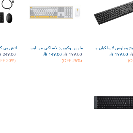
إلي عربة التسوق
إضف إلي عربة التسوق
إضف 
لوحة مفاتيح وماوس لاسلكيان من نوع لينوفو 100 USB-A
ماوس وكيبورد لاسلكي من ايسر OCC200 أبيض/أصفر

249.00

149.00

199.00

199.00
(20% OFF)
(25% OFF)