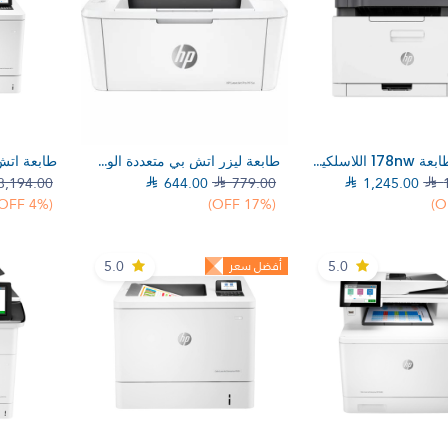
إلي عربة التسوق
إضف إلي عربة التسوق
إضف 
اتش بي طابعة 178nw اللاسلكية ليزر 4ZB96A
طابعة ليزر اتش بي متعددة الوظائف للمكاتب الصغيرة ابيض M141w
8,194.00

644.00

779.00

1,245.00

(4% OFF)
(17% OFF)
5.0
5.0
أفضل سعر