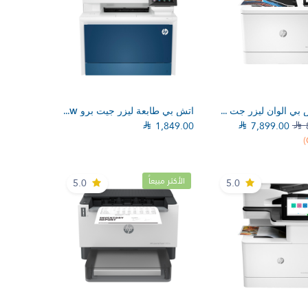
إلي عربة التسوق
إضف إلي عربة التسوق
طابعة اتش بي الوان ليزر جت M751DN Enterprise T3U44A
اتش بي طابعة ليزر جيت برو MFP 4303dw

1,849.00

7,899.00

الأكثر مبيعاً
5.0
5.0