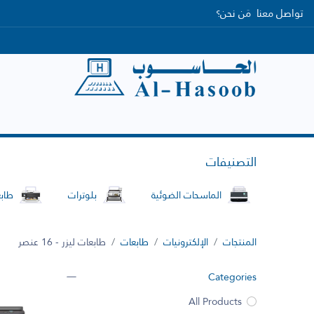
تواصل معنا
مَن نحن؟
الرئيسية
التصنيفات
العلامات التجارية
التصنيفات
الماسحات الضوئية
بلوترات
طاب
المنتجات
الإلكترونيات
طابعات
طابعات ليزر
- 16 عنصر
Categories
All Products