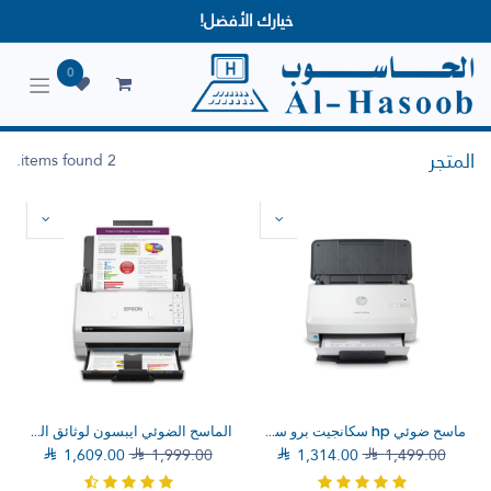
خيارك الأفضل!
0
المتجر
2 items found.
ماسح ضوئي hp سكانجيت برو سكانر احترافي للشركات S4 3000
الماسح الضوئي ايبسون لوثائق الملونة من وورك فورس DS-770

1,609.00

1,999.00

1,314.00

1,499.00