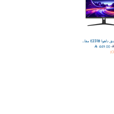
إلي عربة التسوق
شاشة قيمنق داهوا E231B مقاس 24.5 بوصة بدقة Full HD بتقنية IPS (DHI–LM25–E231B)

449.00