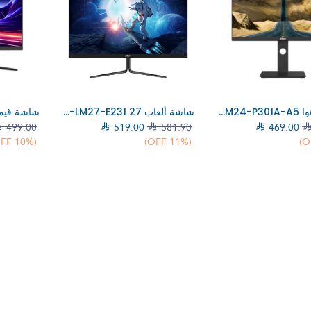
إلي عربة التسوق
إضف إلي عربة التسوق
إضف 
شاشة داهوا DHI-LM24-P301A-A5 مقاس 24 بوصة QHD IPS LED للألعاب
شاشة ألعاب Dahua DHI-LM27-E231 27 بوصة Full HD IPS LED 165 هرتز

499.00

519.00

581.90

469.00
(10% OFF)
(11% OFF)