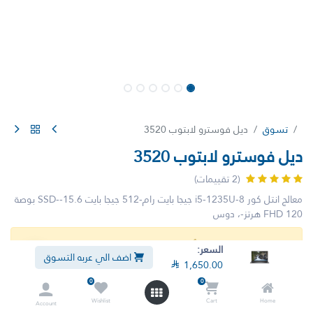
تسوق
ديل فوسترو لابتوب 3520
ديل فوسترو لابتوب 3520
(2 تقييمات)
معالج انتل كور i5-1235U-8 جيجا بايت رام-512 جيجا بايت SSD--15.6 بوصة
FHD 120 هرتز-، دوس
لم يعد هذا المنتج متوفراً.
السعر:
اضف الي عربه التسوق

1,650.00
0
0
Wishlist
Cart
Home
Account