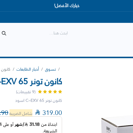
خيارك الأفضل!
المتجر
الأكثر مبيعاً
وصل حديثاً
تسوق
أحبار الطابعات
كانون تونر  65
كانون تونر C–EXV 65 اسود
(9 تقييمات)
كانون تونر C–EXV 65 اسود
.90

319.00
شامل الضريبة