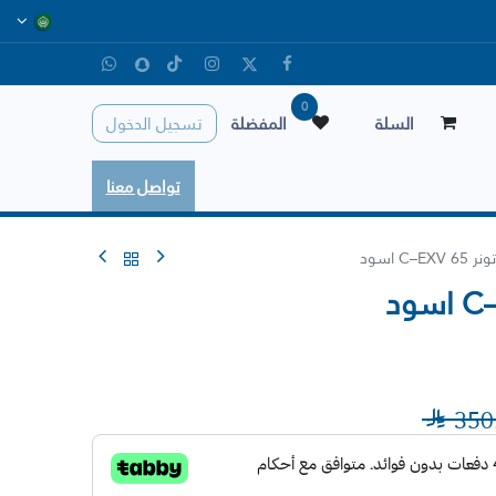
0
السلة
المفضلة
تسجيل الدخول
تواصل معنا
C–EXV اسود

350