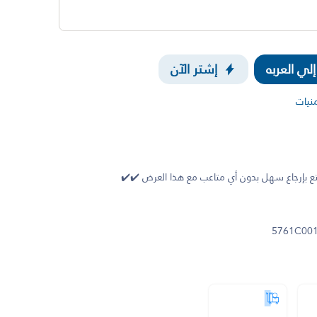
ي العربه
إشتر الآن
منيات
 بإرجاع سهل بدون أي متاعب مع هذا العرض ✔️✔️
5761C00