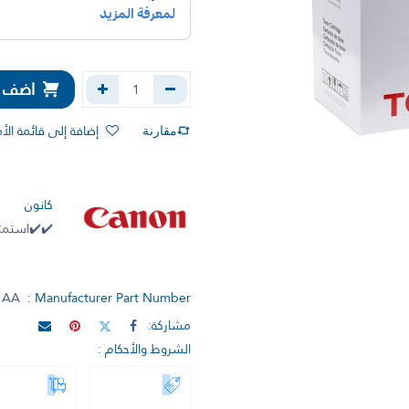
اضف إل
إضافة إلى قائمة الأ
مقارنة
كانون
✔️✔️استمتع
1AA
Manufacturer Part Number :
مشاركة:
الشروط والأحكام :