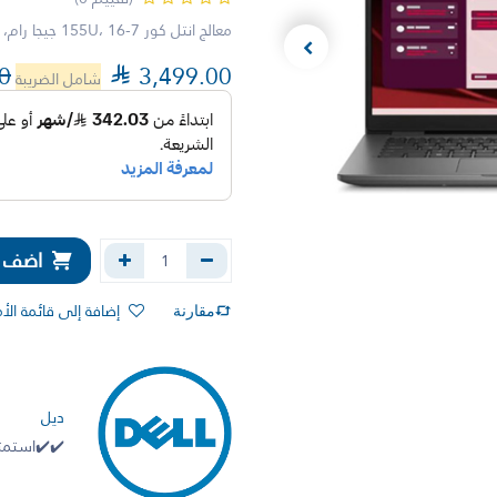
معالج انتل كور 7-155U، 16 جيجا رام، 512 جيجا اس اس دي، 14 بوصة، فري دوس
0

3,499.00
شامل الضريبة
اضف إل
إضافة إلى قائمة الأ
مقارنة
ديل
✔️✔️استمتع