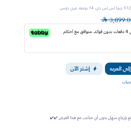

3,899.0
ي العربه
إشتر الآن
منيات
 بإرجاع سهل بدون أي متاعب مع هذا العرض ✔️✔️