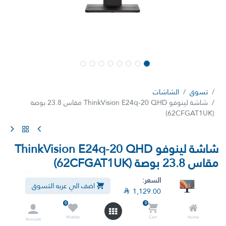
تسوق
الشاشات
شاشة لينوفو ThinkVision E24q-20 QHD مقاس 23.8 بوصة
(62CFGAT1UK)
شاشة لينوفو ThinkVision E24q-20 QHD
مقاس 23.8 بوصة (62CFGAT1UK)
(تقييم 0)
السعر:
اضف الي عربه التسوق

1,129.00
يقدم جهاز ThinkVision E24q-20 صورًا مذهلة بفضل شاشته مقاس 23.8
بوصة ودقة QHD البالغة 2560x1440. تضمن تقنية الضوء الأزرق المنخفض
0
0
الطبيعي وحامله القابل للتعديل المزود بأدوات تحكم في الرفع والإمالة
Wishlist
Cart
Home
Account
والدوران والدوران أقصى درجات الراحة لساعات عمل أطول. تتيح خيارات