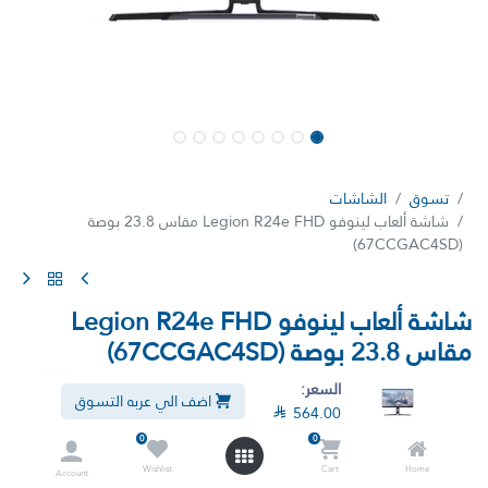
تسوق
الشاشات
شاشة ألعاب لينوفو Legion R24e FHD مقاس 23.8 بوصة
(67CCGAC4SD)
شاشة ألعاب لينوفو Legion R24e FHD
مقاس 23.8 بوصة (67CCGAC4SD)
(تقييم 0)
السعر:
اضف الي عربه التسوق

564.00
شاشة ألعاب لينوفو ليجن R24e مقاس 23.8 بوصة عالية الدقة بالكامل -
16:9 - كابل HDMI® - دقة 1920x1080 - اللون: أسود غامق
0
0
Wishlist
Cart
Home
Account

625.90

564.00