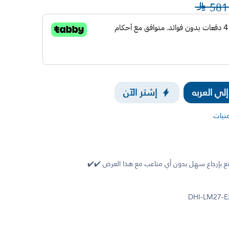

581
ي العربه
إشتر الآن
منيات
 بإرجاع سهل بدون أي متاعب مع هذا العرض ✔️✔️
DHI-LM27-E