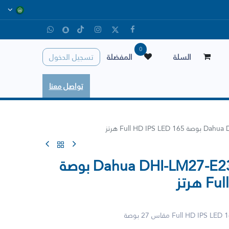
0
السلة
المفضلة
تسجيل الدخول
تواصل معنا
شاشة ألعاب Dahua DHI-LM27-E231 27 بوصة
هرتز