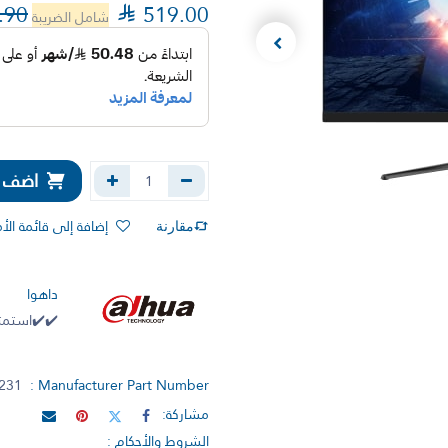
.90

519.00
شامل الضريبة
اضف إل
إضافة إلى قائمة الأ
مقارنة
داهوا
✔️✔️استمتع
231
Manufacturer Part Number :
مشاركة:
الشروط والأحكام :