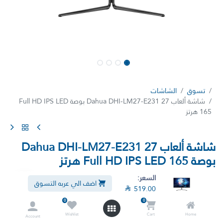
تسوق
الشاشات
شاشة ألعاب Dahua DHI-LM27-E231 27 بوصة Full HD IPS LED
165 هرتز
شاشة ألعاب Dahua DHI-LM27-E231 27
بوصة Full HD IPS LED 165 هرتز
(7 تقييمات)
السعر:
اضف الي عربه التسوق

519.00
شاشة ألعاب Full HD IPS LED 165Hz DHI-LM27-E231 مقاس 27 بوصة
0
0

581.90

519.00
شامل الضريبة
Wishlist
Cart
Home
Account