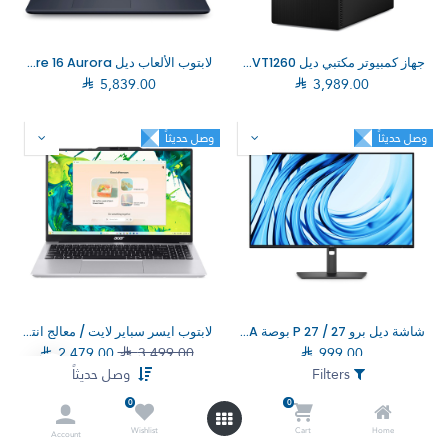
جهاز كمبيوتر مكتبي ديل QVT1260 / معالج انتل كور i7-14700 / ذاكرة وصول عشوائي 16 جيجابايت / قرص صلب SSD بسعة 512 جيجابايت / نظام تشغيل دوس (بدون نظام ويندوز)
لابتوب الألعاب ديل Alienware 16 Aurora / معالج انتل كور 7-240H / كارت شاشة RTX 4050 6G / ذاكرة 16 جيجابايت / قرص SSD بسعة 1 تيرابايت / نظام التشغيل ويندوز 11 هوم (AC16250_007–RTX4050)

5,839.00

3,989.00
وصل حديثاً
وصل حديثاً
شاشة ديل برو P 27 / 27 بوصة FHD / 16:9 VA / رمادي داكن (DELL–P2726H)
لابتوب ايسر سباير لايت / معالج انتل كور 5-120U / ذاكرة 16 جيجابايت / سعة تخزين 512 جيجابايت / نظام التشغيل دوس (NX.DGCEM.003)

2,479.00

3,499.00

999.00
Filters
وصل حديثاً
0
0
وصل حديثاً
وصل حديثاً
Wishlist
Cart
Home
Account