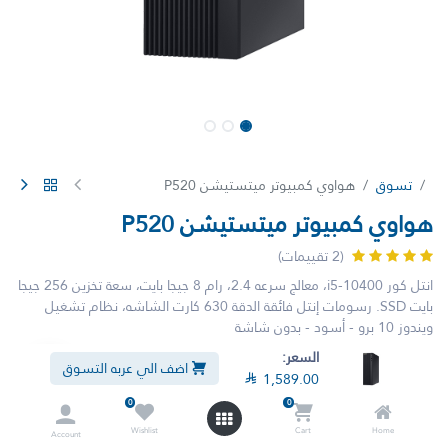
تسوق
هواوي كمبيوتر ميتستيشن P520
هواوي كمبيوتر ميتستيشن P520
(2 تقييمات)
انتل كور i5-10400، معالج سرعه 2.4، رام 8 جيجا بايت، سعة تخزين 256 جيجا
بايت SSD. رسومات إنتل فائقة الدقة 630 كارت الشاشه، نظام تشغيل
ويندوز 10 برو - أسود - بدون شاشة
السعر:
اضف الي عربه التسوق
لم يعد هذا المنتج متوفراً.

1,589.00
0
0
Wishlist
Cart
Home
Account