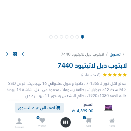
تسوق
لابتوب ديل لاتيتيود 7440
لابتوب ديل لاتيتيود 7440
(6 تقييمات)
معالج انتل كور i7-1355U، ذاكرة وصول عشوائي 16 جيجابايت، قرص SSD
M.2 سعة 512 جيجابايت، بطاقة رسومات مدمجة من انتل، شاشة 14 بوصة
عالية الدقة 1920x1080، نظام التشغيل ويندوز 11 برو - رمادي
السعر:

4,899.00
اضف الي عربه التسوق
شامل الضريبة

4,899.00
0
0
Wishlist
Cart
Home
Account