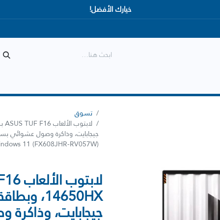
خيارك الأفضل!
المتجر
الأكثر مبيعاً
وصل حديثاً
تسوق
indows 11 (FX608JHR-RV057W)