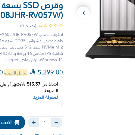
608JHR-RV057W)
(تقييم 0)
Windows 11، لون رمادي Jaeger
0

5,299.00
شامل الضريبة
اضف إل