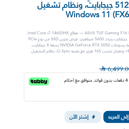
وقرص SSD بسعة 512 جيجابايت، ونظام تشغيل
Windows 11 (FX
لابتوب الألعاب ASUS TUF Gaming F16 FX608JHR-RV057W — معالج Intel Core i7-14650HX،
ذاكرة وصول عشوائي DDR5 سعة 16 جيجابايت بتردد 5600 ميجاهرتز، قرص تخزين SSD من نوع PCIe
NVMe M.2 سعة 512 جيجابايت، بطاقة رسومات NVIDIA GeForce RTX 5050 بسعة 8 جيجابايت،
شاشة IPS مقاس 16 بوصة بدقة FHD+ ومعدل تحديث 165 هرتز مع تقنية G-Sync، نظام التشغيل

6,499.0
ي العربه
إشتر الآن