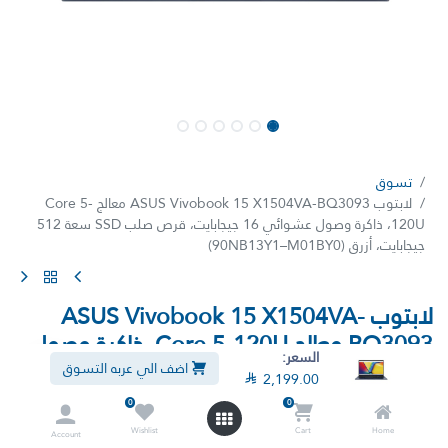
تسوق
لابتوب ASUS Vivobook 15 X1504VA-BQ3093 معالج Core 5-
120U، ذاكرة وصول عشوائي 16 جيجابايت، قرص صلب SSD سعة 512
جيجابايت، أزرق (90NB13Y1–M01BY0)
لابتوب ASUS Vivobook 15 X1504VA-
BQ3093 معالج Core 5-120U، ذاكرة وصول
السعر:
عشوائي 16 جيجابايت، قرص صلب SSD سعة
اضف الي عربه التسوق

2,199.00
512 جيجابايت، أزرق (90NB13Y1–M01BY0)
0
0
(تقييم 0)
Wishlist
Cart
Home
Account