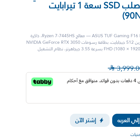
16 جيجابايت، قرص صلب SSD سعة 1 تيرابايت
لابتوب الألعاب ASUS TUF Gaming F16 FX608JHR-RV057W — معالج Ryzen 7-7445HS، ذاكرة
وصول عشوائي 16 جيجابايت، سعة تخزين 512 جيجابايت، بطاقة رسومات NVIDIA GeForce RTX 3050
بسعة 4 جيجابايت، شاشة 15.6 بوصة (1920 × 1080) FHD بسرعة 3.55 جيجاهرتز، نظام التشغيل

3,999.0
ي العربه
إشتر الآن
منيات