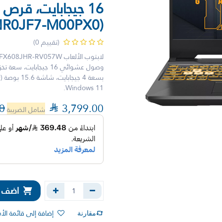
(90NR0JF7-M00PX0)
(تقييم 0)
Windows 11.
0

3,799.00
شامل الضريبة
اضف إل
إضافة إلى قائمة الأ
مقارنة