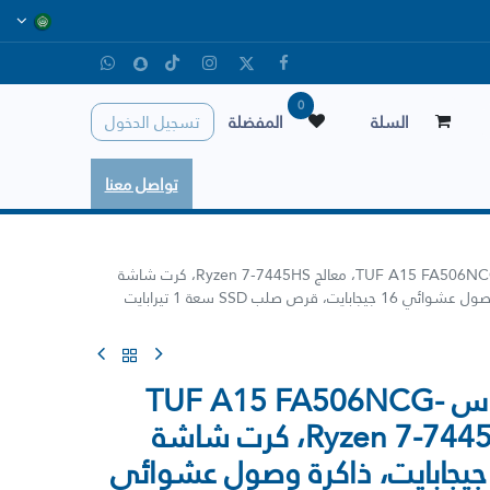
0
السلة
المفضلة
تسجيل الدخول
تواصل معنا
لابتوب قيمنق اسوس TUF A15 FA506NCG-HN207، معالج Ryzen 7-7445HS، كرت شاشة
RTX 3050 سعة 4 جيجابايت، ذاكرة وصول عشوائي 16 جيجابايت، قرص صلب SSD سعة 1 تيرابايت
لابتوب قيمنق اسوس TUF A15 FA506NCG-
HN207، معالج Ryzen 7-7445HS، كرت شاشة
RTX 305 سعة 4 جيجابايت، ذاكرة وصول عشوائي