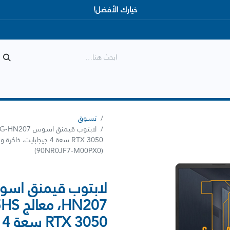
خيارك الأفضل!
المتجر
الأكثر مبيعاً
وصل حديثاً
تسوق
(90NR0JF7-M00PX0)
0