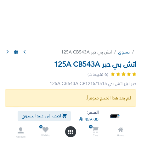
تسوق
اتش بي حبر 125A CB543A
اتش بي حبر 125A CB543A
(6 تقييمات)
حبر ليزر اتش بي 125A CB543A CP1215/1515
لم يعد هذا المنتج متوفراً.
السعر:
اضف الي عربه التسوق

489.00
0
0
Wishlist
Cart
Home
Account