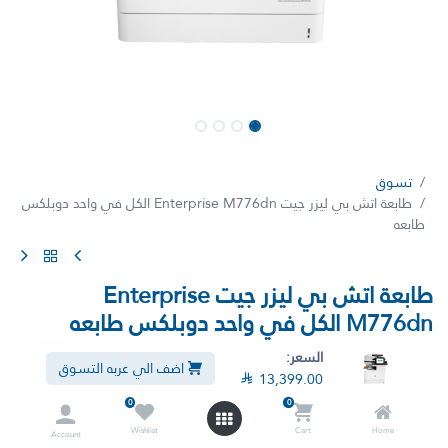
تسوق
طابعة اتش بي ليزر جيت Enterprise M776dn الكل في واحد دوبلكس
طابعه
طابعة اتش بي ليزر جيت Enterprise
M776dn الكل في واحد دوبلكس طابعه
(7 تقييمات)
السعر:
اضف الي عربه التسوق

13,399.00
طابعة اتش بي الوان ليزر جيت إنتربرايز متعددة الوظائف M776dn الكل في
واحد طابعه دوبلكس
0
0
Wishlist
Cart
Home
Account

14,999.00

13,399.00