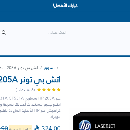
خيارك الأفضل!
المتجر
الأكثر مبيعاً
وصل حديثاً
تسوق
اتش بي تونر 205A سماوي CF531A
اتش بي تونر 205A سماوي CF531A
(6 تقييمات)
حبر HP 205A سماوي CF531A CF531A
مبهرة.
.90

324.00
شامل الضريبة