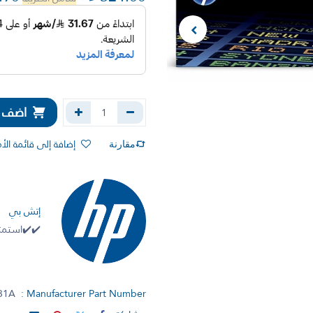
اضف إل
إضافة إلى قائمة الأ
مقارنة
إتش بي
✔️✔️استمتع
31A
Manufacturer Part Number :