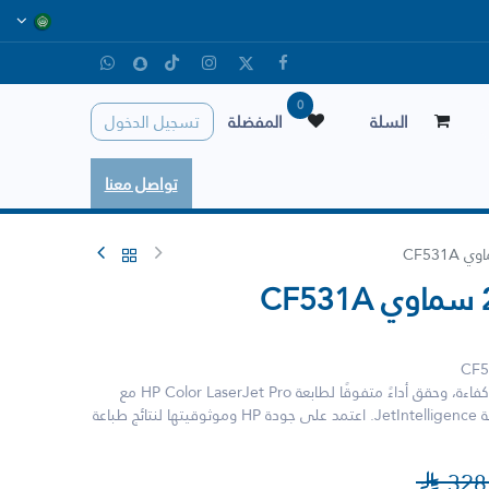
0
السلة
المفضلة
تسجيل الدخول
تواصل معنا
اطبع جميع مستندات أعمالك بسرعة وكفاءة، وحقق أداءً متفوقًا لطابعة HP Color LaserJet Pro مع
خراطيش حبر HP الأصلية المزودة بتقنية JetIntelligence. اعتمد على جودة HP وموثوقيتها لنتائج طباعة

328