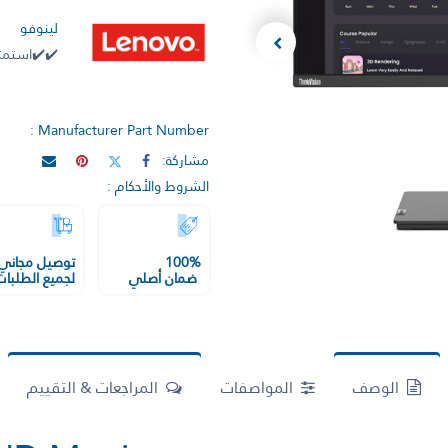
لينوفو
✔️✔️استمتع
Manufacturer Part Number :
مشاركة:
الشروط والأحكام :
100%
توصيل مجاني
ضمان أصلي
لجميع الطلبات
الوصف
المواصفات
المراجعات & التقييم