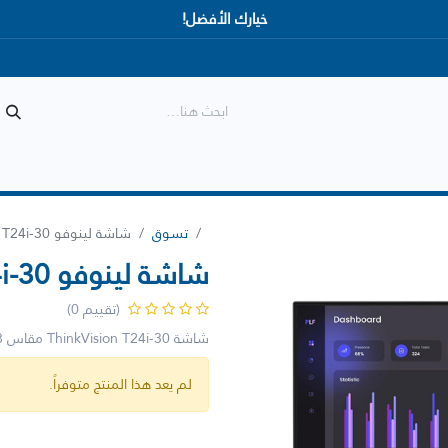
خيارك الأفضل!
المتجر
الأكثر مبيعاً
وصل حديثاً
تسوق
شاشة لينوفو ThinkVision T24i-30
شاشة لينوفو ThinkVision T24i-30
(تقييم 0)
شاشة ThinkVision T24i-30 مقاس 23.8 بوصة FHD IPS 3 سنوات - 63cfmatxsd
لم يعد هذا المنتج متوفراً.