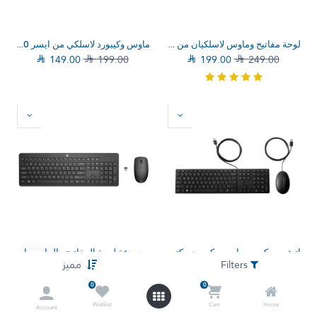
لوحة مفاتيح وماوس لاسلكيان من نوع لينوفو 100 USB-A
ماوس وكيبورد لاسلكي من ايسر OCC200 أبيض/أصفر

149.00

199.00

199.00

249.00
اتش بي كومبو ماوس وكيبورد مكتبي 320MK سلكي (9SR36UT)
مجموعة لوحة المفاتيح والماوس اللاسلكي اتش بي 235 (1Y4D0UT)
Filters
مميز

159.00

249.00

199.00

249.00
0
0
Wishlist
Cart
Home
Account